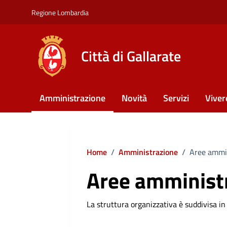
Vai ai contenuti
Vai al footer
Regione Lombardia
Città di Gallarate
Amministrazione
Novità
Servizi
Viver
Home
/
Amministrazione
/
Aree ammin
Aree amminist
La struttura organizzativa è suddivisa in