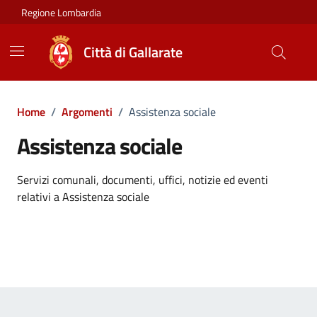
Vai ai contenuti
Vai al footer
Regione Lombardia
Città di Gallarate
Home
/
Argomenti
/
Assistenza sociale
Assistenza sociale
Dettagli dell'argomento
Servizi comunali, documenti, uffici, notizie ed eventi
relativi a Assistenza sociale