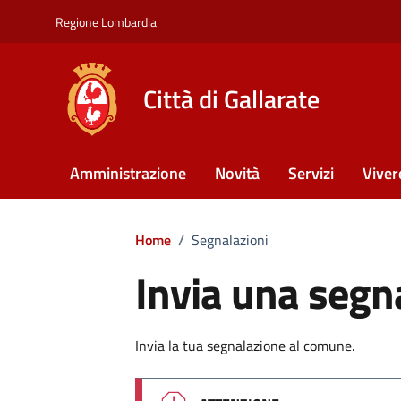
Vai ai contenuti
Vai al footer
Regione Lombardia
Città di Gallarate
Amministrazione
Novità
Servizi
Viver
Home
/
Segnalazioni
Invia una segn
Invia la tua segnalazione al comune.