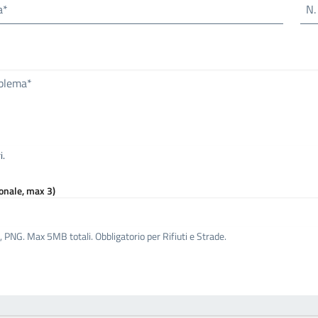
a*
N.
oblema*
i.
onale, max 3)
PNG. Max 5MB totali. Obbligatorio per Rifiuti e Strade.