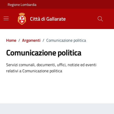
Vai ai contenuti
Vai al footer
Regione Lombardia
Città di Gallarate
Home
/
Argomenti
/
Comunicazione politica
Comunicazione politica
Dettagli dell'argomento
Servizi comunali, documenti, uffici, notizie ed eventi
relativi a Comunicazione politica