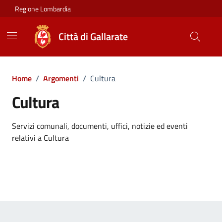
Vai ai contenuti
Vai al footer
Regione Lombardia
Città di Gallarate
Home
/
Argomenti
/
Cultura
Cultura
Dettagli dell'argomento
Servizi comunali, documenti, uffici, notizie ed eventi
relativi a Cultura