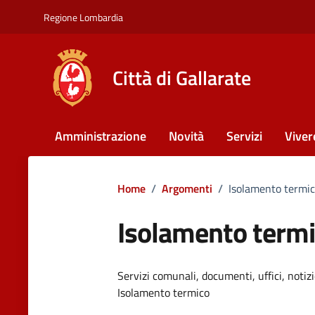
Vai ai contenuti
Vai al footer
Regione Lombardia
Città di Gallarate
Amministrazione
Novità
Servizi
Viver
Home
/
Argomenti
/
Isolamento termi
Isolamento term
Servizi comunali, documenti, uffici, notizi
Dettagli dell'argomen
Isolamento termico