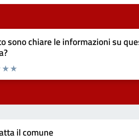
o sono chiare le informazioni su que
a?
elle su 5
2 stelle su 5
uta 3 stelle su 5
Valuta 4 stelle su 5
Valuta 5 stelle su 5
atta il comune