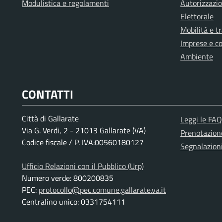
Modulistica e regolamenti
Autorizzazio
Elettorale
Mobilità e t
Imprese e c
Ambiente
CONTATTI
Città di Gallarate
Leggi le FAQ
Via G. Verdi, 2 - 21013 Gallarate (VA)
Prenotazio
Codice fiscale / P. IVA:00560180127
Segnalazion
Ufficio Relazioni con il Pubblico (Urp)
Numero verde: 800200835
PEC:
protocollo@pec.comune.gallarate.va.it
Centralino unico: 0331754111