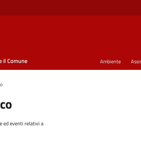
e il Comune
Ambiente
Assi
co
ico
e ed eventi relativi a
to