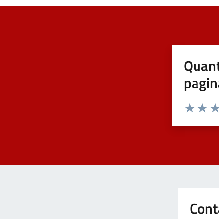
Quant
pagin
Valuta 1 st
Valuta 
Val
Cont