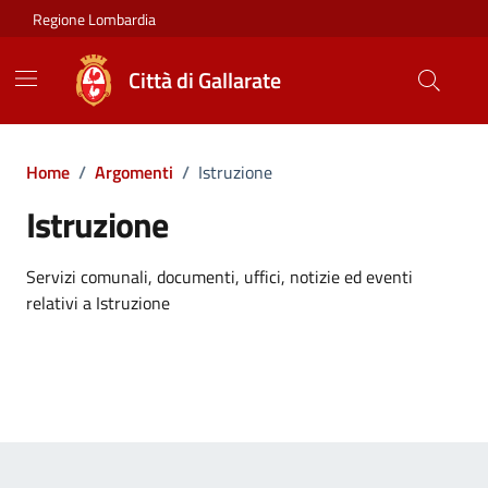
Vai ai contenuti
Vai al footer
Regione Lombardia
Città di Gallarate
Home
/
Argomenti
/
Istruzione
Istruzione
Dettagli dell'argomento
Servizi comunali, documenti, uffici, notizie ed eventi
relativi a Istruzione