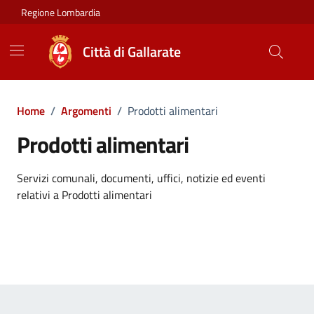
Vai ai contenuti
Vai al footer
Regione Lombardia
Città di Gallarate
Home
/
Argomenti
/
Prodotti alimentari
Prodotti alimentari
Dettagli dell'argomento
Servizi comunali, documenti, uffici, notizie ed eventi
relativi a Prodotti alimentari