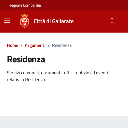
Vai ai contenuti
Vai al footer
Regione Lombardia
Città di Gallarate
Home
/
Argomenti
/
Residenza
Residenza
Dettagli dell'argomento
Servizi comunali, documenti, uffici, notizie ed eventi
relativi a Residenza