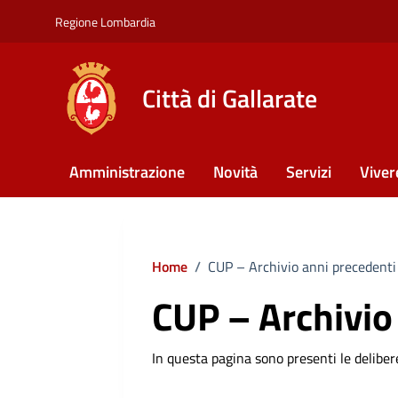
Vai ai contenuti
Vai al footer
Regione Lombardia
Città di Gallarate
Amministrazione
Novità
Servizi
Viver
Home
/
CUP – Archivio anni precedenti
CUP – Archivio
In questa pagina sono presenti le delibere