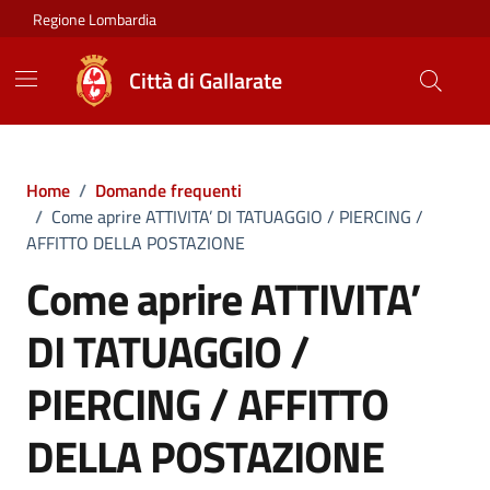
Vai ai contenuti
Vai al footer
Regione Lombardia
Città di Gallarate
Home
/
Domande frequenti
/
Come aprire ATTIVITA’ DI TATUAGGIO / PIERCING /
AFFITTO DELLA POSTAZIONE
Come aprire ATTIVITA’
DI TATUAGGIO /
PIERCING / AFFITTO
DELLA POSTAZIONE