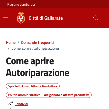
Vai ai contenuti
Vai al footer
Regione Lombardia
Città di Gallarate
Home
/
Domande frequenti
/
Come aprire Autoriparazione
Come aprire
Autoriparazione
Sportello Unico Attività Produttive
Polizia Amministrativa – Artigianato e Attività produttive
Condividi