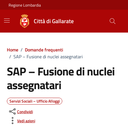
Vai ai contenuti
Vai al footer
Regione Lombardia
Città di Gallarate
Home
/
Domande frequenti
/
SAP – Fusione di nuclei assegnatari
SAP – Fusione di nuclei
assegnatari
Servizi Sociali – Ufficio Alloggi
Condividi
Vedi azioni