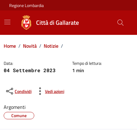
Vai ai contenuti
Vai al footer
Regione Lombardia
Città di Gallarate
Home
/
Novità
/
Notizie
/
Dettagli della notizia
Data:
Tempo di lettura:
1 min
04 Settembre 2023
Condividi
Vedi azioni
Argomenti
Comune