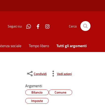
WhatsApp
Facebook
Instagram
Seguici su:
Cerca
stenza sociale
Tempo libero
Tutti gli argomenti
Condividi
Vedi azioni
Argomenti
Bilancio
Comune
Imposte