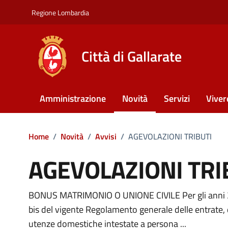
Vai ai contenuti
Vai al footer
Regione Lombardia
Città di Gallarate
Amministrazione
Novità
Servizi
Viver
Home
/
Novità
/
Avvisi
/
AGEVOLAZIONI TRIBUTI
AGEVOLAZIONI TRI
BONUS MATRIMONIO O UNIONE CIVILE Per gli anni 2024
Dettagli della notizia
bis del vigente Regolamento generale delle entrate, del
utenze domestiche intestate a persona ...