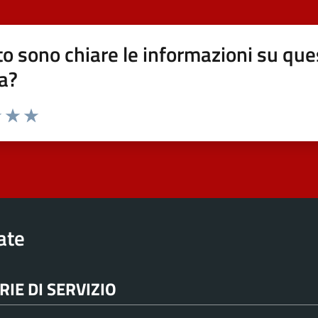
o sono chiare le informazioni su que
a?
elle su 5
2 stelle su 5
uta 3 stelle su 5
Valuta 4 stelle su 5
Valuta 5 stelle su 5
rate
IE DI SERVIZIO