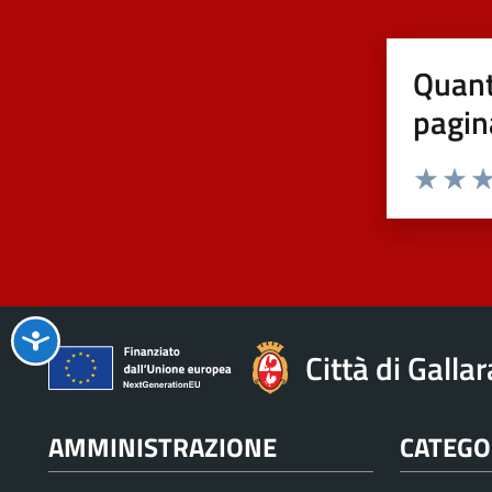
Quant
pagin
Valuta 1 st
Valuta 
Val
Città di Galla
AMMINISTRAZIONE
CATEGOR