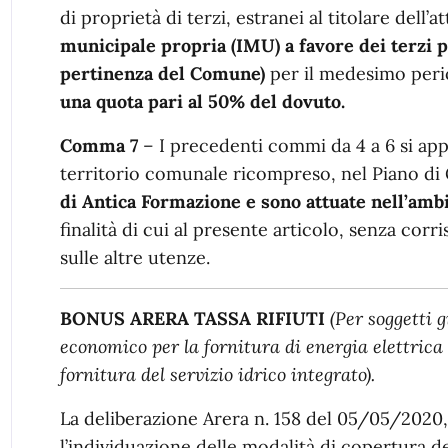
di proprietà di terzi, estranei al titolare dell’at
municipale propria (IMU) a favore dei terzi pr
pertinenza del Comune)
per il medesimo peri
una quota pari al 50% del dovuto.
Comma 7
– I precedenti commi da 4 a 6 si app
territorio comunale ricompreso, nel Piano di
di Antica Formazione e sono attuate nell’ambit
finalità di cui al presente articolo, senza cor
sulle altre utenze.
BONUS ARERA TASSA RIFIUTI
(Per soggetti 
economico per la fornitura di energia elettrica 
fornitura del servizio idrico integrato).
La deliberazione Arera n. 158 del 05/05/2020
l’individuazione delle modalità di copertura de