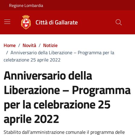
Vai ai contenuti
Vai al footer
Regione Lombardia
Città di Gallarate
Home
/
Novità
/
Notizie
/
Anniversario della Liberazione – Programma per la
celebrazione 25 aprile 2022
Anniversario della
Liberazione – Programma
per la celebrazione 25
aprile 2022
Dettagli della notizia
Stabilito dall’amministrazione comunale il programma delle