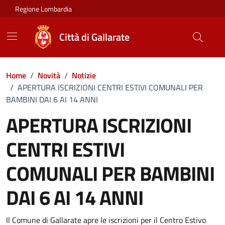
Vai ai contenuti
Vai al footer
Regione Lombardia
Città di Gallarate
Home
/
Novità
/
Notizie
/
APERTURA ISCRIZIONI CENTRI ESTIVI COMUNALI PER
BAMBINI DAI 6 AI 14 ANNI
APERTURA ISCRIZIONI
CENTRI ESTIVI
COMUNALI PER BAMBINI
DAI 6 AI 14 ANNI
Dettagli della notizia
Il Comune di Gallarate apre le iscrizioni per il Centro Estivo