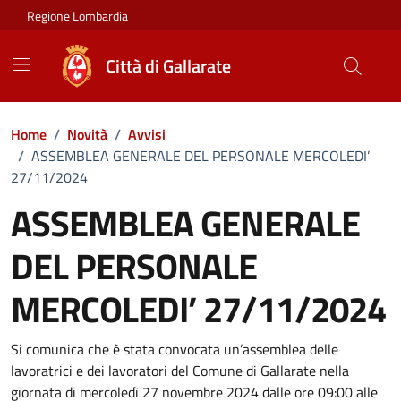
Vai ai contenuti
Vai al footer
Regione Lombardia
Città di Gallarate
Home
/
Novità
/
Avvisi
/
ASSEMBLEA GENERALE DEL PERSONALE MERCOLEDI’
27/11/2024
ASSEMBLEA GENERALE
DEL PERSONALE
MERCOLEDI’ 27/11/2024
Dettagli della notizia
Si comunica che è stata convocata un’assemblea delle
lavoratrici e dei lavoratori del Comune di Gallarate nella
giornata di mercoledì 27 novembre 2024 dalle ore 09:00 alle