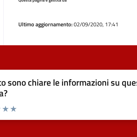
Ultimo aggiornamento:
02/09/2020, 17:41
o sono chiare le informazioni su que
a?
elle su 5
2 stelle su 5
uta 3 stelle su 5
Valuta 4 stelle su 5
Valuta 5 stelle su 5