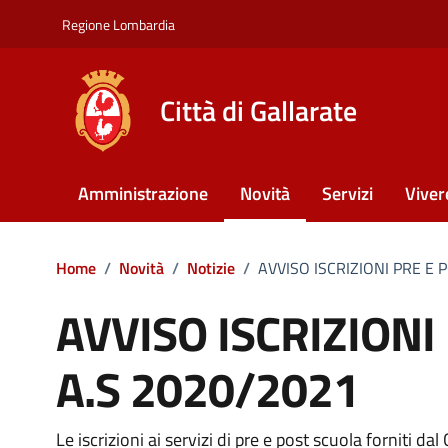
Vai ai contenuti
Vai al footer
Regione Lombardia
Città di Gallarate
Amministrazione
Novità
Servizi
Viver
Home
/
Novità
/
Notizie
/
AVVISO ISCRIZIONI PRE E 
AVVISO ISCRIZIONI
A.S 2020/2021
Le iscrizioni ai servizi di pre e post scuola forniti d