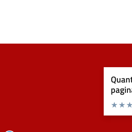
Quant
pagin
Valuta 1 st
Valuta 
Val