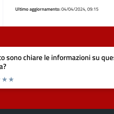
Ultimo aggiornamento:
04/04/2024, 09:15
o sono chiare le informazioni su que
a?
elle su 5
2 stelle su 5
uta 3 stelle su 5
Valuta 4 stelle su 5
Valuta 5 stelle su 5