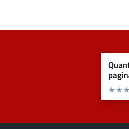
Quant
pagin
Valuta 1 st
Valuta 
Val