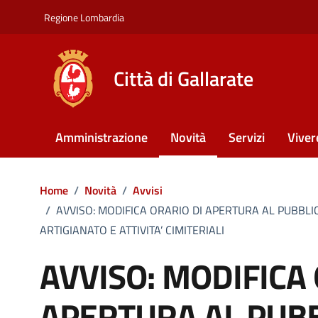
Vai ai contenuti
Vai al footer
Regione Lombardia
Città di Gallarate
Amministrazione
Novità
Servizi
Viver
Home
/
Novità
/
Avvisi
/
AVVISO: MODIFICA ORARIO DI APERTURA AL PUBBL
ARTIGIANATO E ATTIVITA’ CIMITERIALI
AVVISO: MODIFICA 
APERTURA AL PUBB