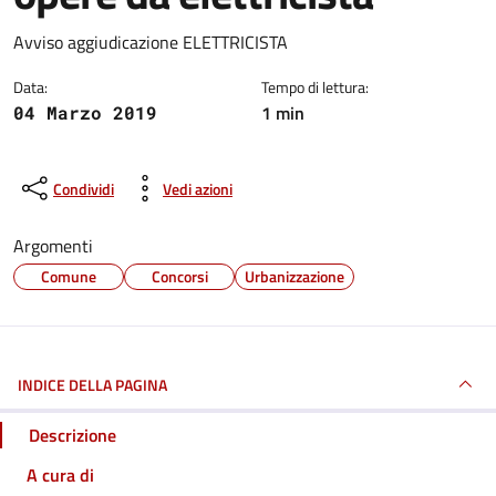
Dettagli della notizia
Avviso aggiudicazione ELETTRICISTA
Data:
Tempo di lettura:
1 min
04 Marzo 2019
Condividi
Vedi azioni
Argomenti
Comune
Concorsi
Urbanizzazione
INDICE DELLA PAGINA
Descrizione
A cura di