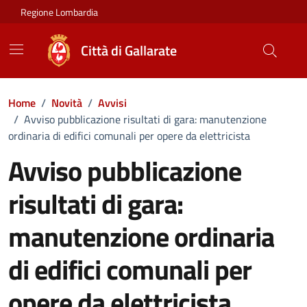
Vai ai contenuti
Vai al footer
Regione Lombardia
Città di Gallarate
Home
/
Novità
/
Avvisi
/
Avviso pubblicazione risultati di gara: manutenzione
ordinaria di edifici comunali per opere da elettricista
Avviso pubblicazione
risultati di gara:
manutenzione ordinaria
di edifici comunali per
opere da elettricista