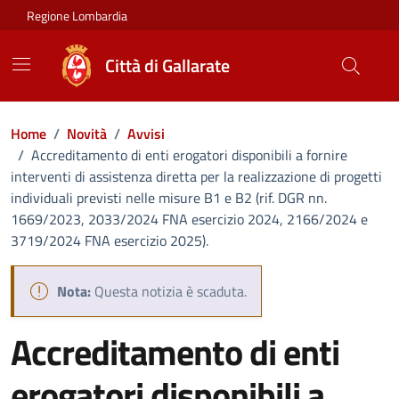
Vai ai contenuti
Vai al footer
Regione Lombardia
Città di Gallarate
Home
/
Novità
/
Avvisi
/
Accreditamento di enti erogatori disponibili a fornire
interventi di assistenza diretta per la realizzazione di progetti
individuali previsti nelle misure B1 e B2 (rif. DGR nn.
1669/2023, 2033/2024 FNA esercizio 2024, 2166/2024 e
3719/2024 FNA esercizio 2025).
Nota:
Questa notizia è scaduta.
Accreditamento di enti
erogatori disponibili a