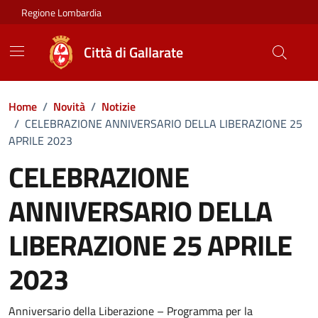
Vai ai contenuti
Vai al footer
Regione Lombardia
Città di Gallarate
Home
/
Novità
/
Notizie
/
CELEBRAZIONE ANNIVERSARIO DELLA LIBERAZIONE 25
APRILE 2023
CELEBRAZIONE
ANNIVERSARIO DELLA
LIBERAZIONE 25 APRILE
2023
Dettagli della notizia
Anniversario della Liberazione – Programma per la