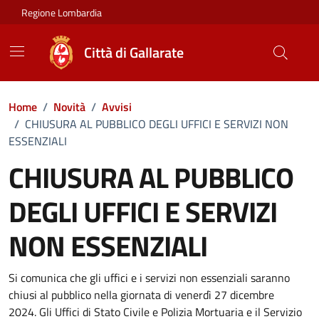
Vai ai contenuti
Vai al footer
Regione Lombardia
Città di Gallarate
Home
/
Novità
/
Avvisi
/
CHIUSURA AL PUBBLICO DEGLI UFFICI E SERVIZI NON
ESSENZIALI
CHIUSURA AL PUBBLICO
DEGLI UFFICI E SERVIZI
NON ESSENZIALI
Dettagli della notizia
Si comunica che gli uffici e i servizi non essenziali saranno
chiusi al pubblico nella giornata di venerdì 27 dicembre
2024. Gli Uffici di Stato Civile e Polizia Mortuaria e il Servizio