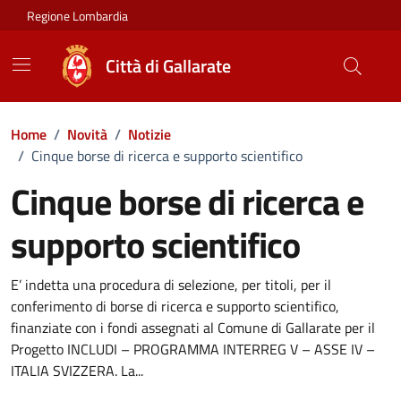
Vai ai contenuti
Vai al footer
Regione Lombardia
Città di Gallarate
Home
/
Novità
/
Notizie
/
Cinque borse di ricerca e supporto scientifico
Cinque borse di ricerca e
supporto scientifico
Dettagli della notizia
E’ indetta una procedura di selezione, per titoli, per il
conferimento di borse di ricerca e supporto scientifico,
finanziate con i fondi assegnati al Comune di Gallarate per il
Progetto INCLUDI – PROGRAMMA INTERREG V – ASSE IV –
ITALIA SVIZZERA. La...