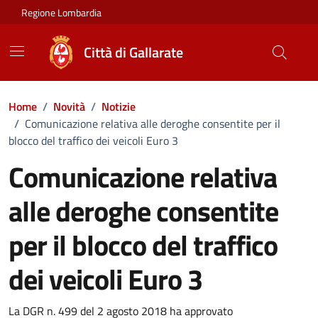
Vai ai contenuti
Vai al footer
Regione Lombardia
Città di Gallarate
Home
/
Novità
/
Notizie
/
Comunicazione relativa alle deroghe consentite per il
blocco del traffico dei veicoli Euro 3
Comunicazione relativa
alle deroghe consentite
per il blocco del traffico
dei veicoli Euro 3
Dettagli della notizia
La DGR n. 499 del 2 agosto 2018 ha approvato