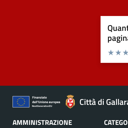
Quant
pagin
Valuta 1 st
Valuta 
Val
Città di Galla
AMMINISTRAZIONE
CATEGOR