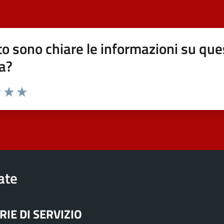
o sono chiare le informazioni su que
a?
elle su 5
2 stelle su 5
uta 3 stelle su 5
Valuta 4 stelle su 5
Valuta 5 stelle su 5
rate
IE DI SERVIZIO