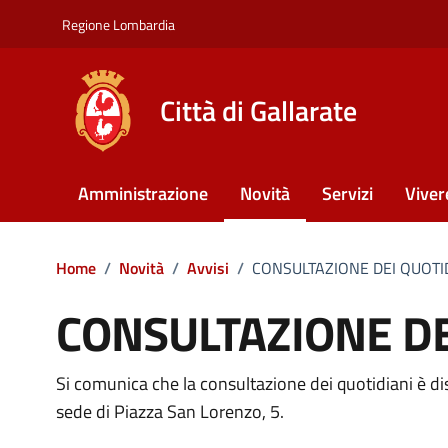
Vai ai contenuti
Vai al footer
Regione Lombardia
Città di Gallarate
Amministrazione
Novità
Servizi
Viver
Home
/
Novità
/
Avvisi
/
CONSULTAZIONE DEI QUOTI
CONSULTAZIONE DE
Si comunica che la consultazione dei quotidiani è disp
Dettagli della notizia
sede di Piazza San Lorenzo, 5.