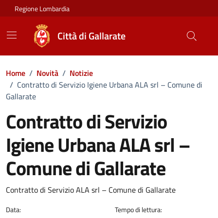
Vai ai contenuti
Vai al footer
Regione Lombardia
Città di Gallarate
Home
/
Novità
/
Notizie
/
Contratto di Servizio Igiene Urbana ALA srl – Comune di
Gallarate
Contratto di Servizio
Igiene Urbana ALA srl –
Comune di Gallarate
Dettagli della notizia
Contratto di Servizio ALA srl – Comune di Gallarate
Data:
Tempo di lettura: