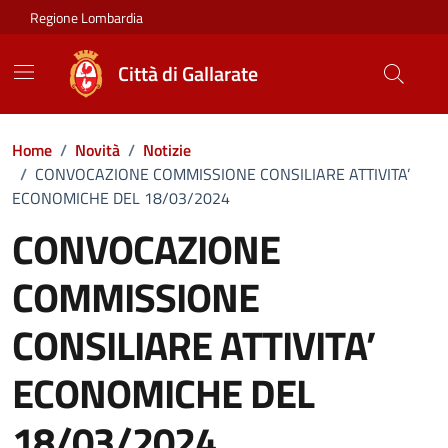
Vai ai contenuti
Vai al footer
Regione Lombardia
Città di Gallarate
Home
/
Novità
/
Notizie
/
CONVOCAZIONE COMMISSIONE CONSILIARE ATTIVITA’
ECONOMICHE DEL 18/03/2024
CONVOCAZIONE
COMMISSIONE
CONSILIARE ATTIVITA’
ECONOMICHE DEL
18/03/2024