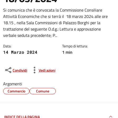
Dettagli della notizia
Si comunica che è convocata la Commissione Consiliare
Attività Economiche che si terrà il 18 marzo 2024 alle ore
18.15 , nella Sala Commissioni di Palazzo Borghi per la
trattazione del seguente O.d.g.: Lettura e approvazione
verbale seduta precedente; P...
Data:
Tempo di lettura:
1 min
14 Marzo 2024
Condividi
Vedi azioni
Argomenti
Commercio
Comune
INDICE DELLA PAGINA