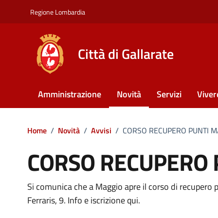
Vai ai contenuti
Vai al footer
Regione Lombardia
Città di Gallarate
Amministrazione
Novità
Servizi
Viver
Home
/
Novità
/
Avvisi
/
CORSO RECUPERO PUNTI M
CORSO RECUPERO 
Si comunica che a Maggio apre il corso di recupero p
Dettagli della notizia
Ferraris, 9. Info e iscrizione qui.