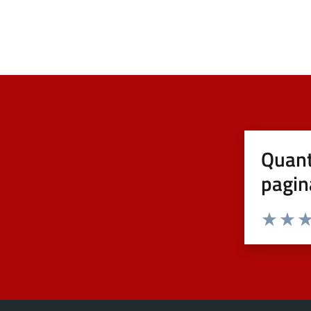
Quant
pagin
Valuta 1 st
Valuta 
Val