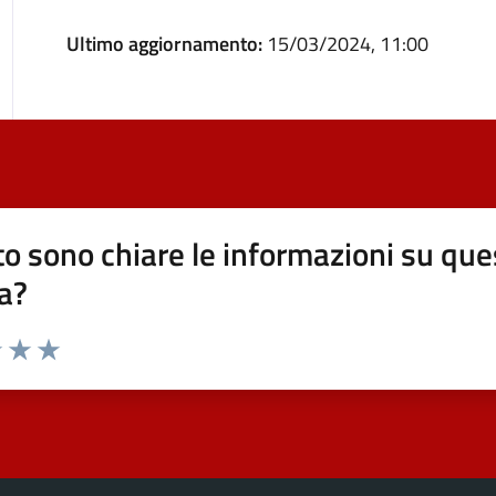
Ultimo aggiornamento:
15/03/2024, 11:00
o sono chiare le informazioni su que
a?
elle su 5
2 stelle su 5
uta 3 stelle su 5
Valuta 4 stelle su 5
Valuta 5 stelle su 5