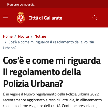
Vai ai contenuti
Vai al footer
Regione Lombardia
Città di Gallarate
Home
/
Novità
/
Notizie
/
Cos’è e come mi riguarda il regolamento della Polizia
Urbana?
Cos’è e come mi riguarda
il regolamento della
Polizia Urbana?
Dettagli della notizia
È in vigore il Nuovo regolamento della Polizia urbana 2022,
recentemente aggiornato e reso più attuale, in allineamento
con le moderne esigenze della città. Contiene prescrizioni,