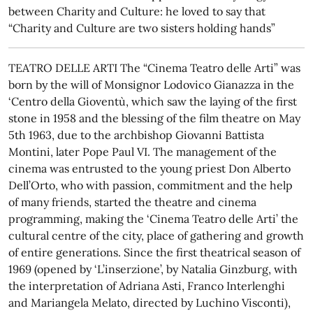
between Charity and Culture: he loved to say that
“Charity and Culture are two sisters holding hands”
TEATRO DELLE ARTI The “Cinema Teatro delle Arti” was
born by the will of Monsignor Lodovico Gianazza in the
‘Centro della Gioventù, which saw the laying of the first
stone in 1958 and the blessing of the film theatre on May
5th 1963, due to the archbishop Giovanni Battista
Montini, later Pope Paul VI. The management of the
cinema was entrusted to the young priest Don Alberto
Dell’Orto, who with passion, commitment and the help
of many friends, started the theatre and cinema
programming, making the ‘Cinema Teatro delle Arti’ the
cultural centre of the city, place of gathering and growth
of entire generations. Since the first theatrical season of
1969 (opened by ‘L’inserzione’, by Natalia Ginzburg, with
the interpretation of Adriana Asti, Franco Interlenghi
and Mariangela Melato, directed by Luchino Visconti),