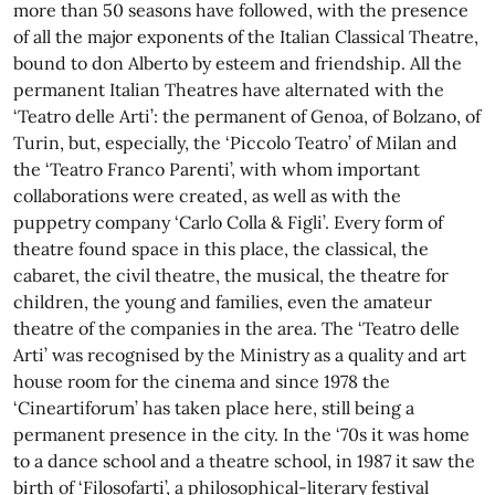
more than 50 seasons have followed, with the presence
of all the major exponents of the Italian Classical Theatre,
bound to don Alberto by esteem and friendship. All the
permanent Italian Theatres have alternated with the
‘Teatro delle Arti’: the permanent of Genoa, of Bolzano, of
Turin, but, especially, the ‘Piccolo Teatro’ of Milan and
the ‘Teatro Franco Parenti’, with whom important
collaborations were created, as well as with the
puppetry company ‘Carlo Colla & Figli’. Every form of
theatre found space in this place, the classical, the
cabaret, the civil theatre, the musical, the theatre for
children, the young and families, even the amateur
theatre of the companies in the area. The ‘Teatro delle
Arti’ was recognised by the Ministry as a quality and art
house room for the cinema and since 1978 the
‘Cineartiforum’ has taken place here, still being a
permanent presence in the city. In the ‘70s it was home
to a dance school and a theatre school, in 1987 it saw the
birth of ‘Filosofarti’, a philosophical-literary festival