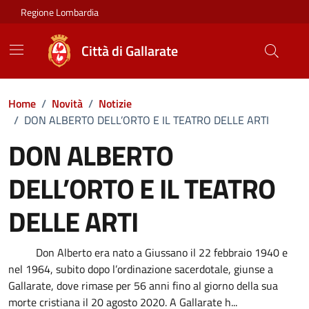
Vai ai contenuti
Vai al footer
Regione Lombardia
Città di Gallarate
Home
/
Novità
/
Notizie
/
DON ALBERTO DELL’ORTO E IL TEATRO DELLE ARTI
DON ALBERTO
DELL’ORTO E IL TEATRO
DELLE ARTI
Dettagli della notizia
Don Alberto era nato a Giussano il 22 febbraio 1940 e
nel 1964, subito dopo l’ordinazione sacerdotale, giunse a
Gallarate, dove rimase per 56 anni fino al giorno della sua
morte cristiana il 20 agosto 2020. A Gallarate h...