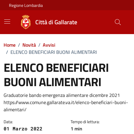
Vai ai contenuti
Vai al footer
Regione Lombardia
Città di Gallarate
Home
/
Novità
/
Avvisi
/
ELENCO BENEFICIARI BUONI ALIMENTARI
ELENCO BENEFICIARI
BUONI ALIMENTARI
Dettagli della notizia
Graduatorie bando emergenza alimentare dicembre 2021
https://www.comune.gallarate.va.it/elenco-beneficiari-buoni-
alimentari/
Data:
Tempo di lettura:
1 min
01 Marzo 2022