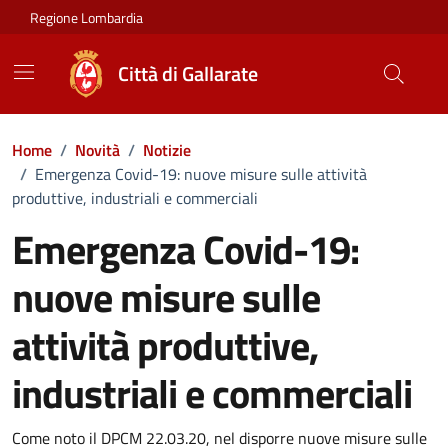
Vai ai contenuti
Vai al footer
Regione Lombardia
Città di Gallarate
Home
/
Novità
/
Notizie
/
Emergenza Covid-19: nuove misure sulle attività
produttive, industriali e commerciali
Emergenza Covid-19:
nuove misure sulle
attività produttive,
industriali e commerciali
Dettagli della notizia
Come noto il DPCM 22.03.20, nel disporre nuove misure sulle