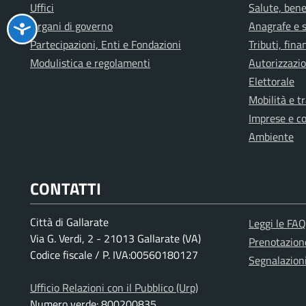
Uffici
Salute, bene
Organi di governo
Anagrafe e s
Partecipazioni, Enti e Fondazioni
Tributi, fin
Modulistica e regolamenti
Autorizzazio
Elettorale
Mobilità e t
Imprese e c
Ambiente
CONTATTI
Città di Gallarate
Leggi le FAQ
Via G. Verdi, 2 - 21013 Gallarate (VA)
Prenotazio
Codice fiscale / P. IVA:00560180127
Segnalazion
Ufficio Relazioni con il Pubblico (Urp)
Numero verde: 800200835