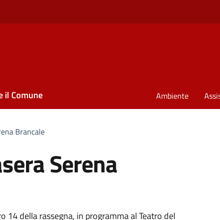
e il Comune
Ambiente
Assi
erena Brancale
tasera Serena
mero 14 della rassegna, in programma al Teatro del