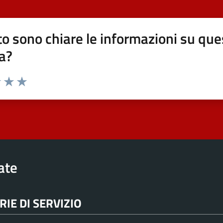
o sono chiare le informazioni su que
a?
elle su 5
2 stelle su 5
uta 3 stelle su 5
Valuta 4 stelle su 5
Valuta 5 stelle su 5
rate
IE DI SERVIZIO