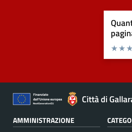
Quant
pagin
Valuta 1 st
Valuta 
Val
Città di Galla
AMMINISTRAZIONE
CATEGOR