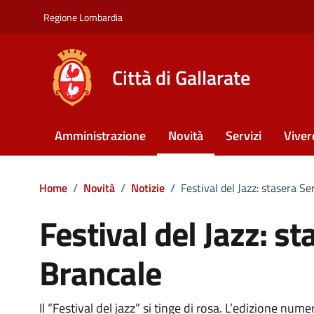
Vai ai contenuti
Vai al footer
Regione Lombardia
Città di Gallarate
Amministrazione
Novità
Servizi
Viver
Home
/
Novità
/
Notizie
/
Festival del Jazz: stasera S
Festival del Jazz: s
Brancale
Il “Festival del jazz” si tinge di rosa. L’edizione nu