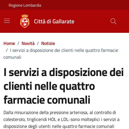
Vai ai contenuti
Vai al footer
Regione Lombardia
Città di Gallarate
Home
/
Novità
/
Notizie
/
I servizi a disposizione dei clienti nelle quattro farmacie
comunali
I servizi a disposizione dei
clienti nelle quattro
farmacie comunali
Dettagli della notizia
Dalla misurazione della pressione arteriosa, al controllo di
colesterolo, trigliceridi HDL e LDL: sono molteplici i servizi a
disposizione degli utenti nelle quattro farmacie comunali