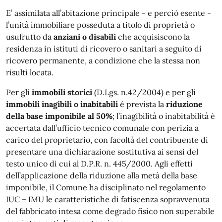
E’ assimilata all’abitazione principale - e perciò esente -
l’unità immobiliare posseduta a titolo di proprietà o
usufrutto da
anziani o disabili
che acquisiscono la
residenza in istituti di ricovero o sanitari a seguito di
ricovero permanente, a condizione che la stessa non
risulti locata.
Per gli
immobili storici
(D.Lgs. n.42/2004) e per gli
immobili inagibili o inabitabili
é prevista la
riduzione
della base imponibile al 50%
; l’inagibilità o inabitabilità è
accertata dall’ufficio tecnico comunale con perizia a
carico del proprietario, con facoltà del contribuente di
presentare una dichiarazione sostitutiva ai sensi del
testo unico di cui al D.P.R. n. 445/2000. Agli effetti
dell’applicazione della riduzione alla metà della base
imponibile, il Comune ha disciplinato nel regolamento
IUC – IMU le caratteristiche di fatiscenza sopravvenuta
del fabbricato intesa come degrado fisico non superabile