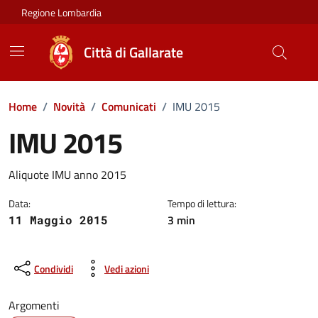
Vai ai contenuti
Vai al footer
Regione Lombardia
Città di Gallarate
Home
/
Novità
/
Comunicati
/
IMU 2015
IMU 2015
Dettagli della notizia
Aliquote IMU anno 2015
Data:
Tempo di lettura:
3 min
11 Maggio 2015
Condividi
Vedi azioni
Argomenti