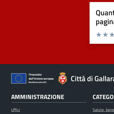
Quant
pagin
Valuta 1 st
Valuta 
Val
Città di Galla
AMMINISTRAZIONE
CATEGOR
Uffici
Salute, bene