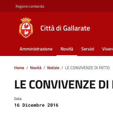
Vai ai contenuti
Vai al footer
Regione Lombardia
Città di Gallarate
Amministrazione
Novità
Servizi
Viver
Home
/
Novità
/
Notizie
/
LE CONVIVENZE DI FATTO
LE CONVIVENZE DI
Dettagli della notizia
Data:
16 Dicembre 2016