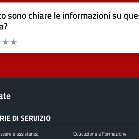
o sono chiare le informazioni su que
a?
elle su 5
2 stelle su 5
uta 3 stelle su 5
Valuta 4 stelle su 5
Valuta 5 stelle su 5
rate
IE DI SERVIZIO
ssere e assistenza
Educazione e Formazione