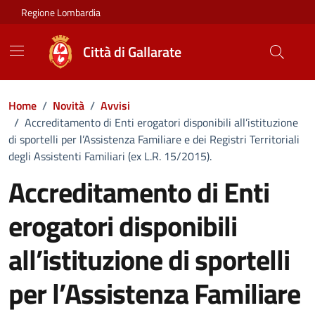
Vai ai contenuti
Vai al footer
Regione Lombardia
Città di Gallarate
Home
/
Novità
/
Avvisi
/
Accreditamento di Enti erogatori disponibili all’istituzione
di sportelli per l’Assistenza Familiare e dei Registri Territoriali
degli Assistenti Familiari (ex L.R. 15/2015).
Accreditamento di Enti
erogatori disponibili
all’istituzione di sportelli
per l’Assistenza Familiare