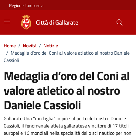
Vai ai contenuti
Vai al footer
Regione Lombardia
Città di Gallarate
Home
/
Novità
/
Notizie
/
Medaglia d’oro del Coni al valore atletico al nostro Daniele
Cassioli
Medaglia d’oro del Coni al
valore atletico al nostro
Daniele Cassioli
Dettagli della notizia
Gallarate Una “medaglia” in più sul petto del nostro Daniele
Cassioli, il fenomenale atleta gallaratese vincitore di 17 titoli
europei e 16 mondiali nella specialità dello sci nautico per non