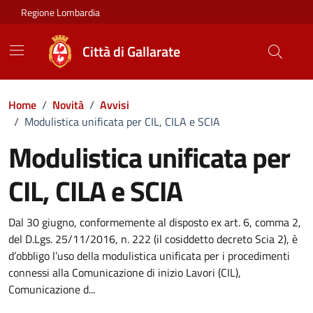
Vai ai contenuti
Vai al footer
Regione Lombardia
Città di Gallarate
Home
/
Novità
/
Avvisi
/
Modulistica unificata per CIL, CILA e SCIA
Modulistica unificata per
CIL, CILA e SCIA
Dettagli della notizia
Dal 30 giugno, conformemente al disposto ex art. 6, comma 2,
del D.Lgs. 25/11/2016, n. 222 (il cosiddetto decreto Scia 2), è
d’obbligo l’uso della modulistica unificata per i procedimenti
connessi alla Comunicazione di inizio Lavori (CIL),
Comunicazione d...