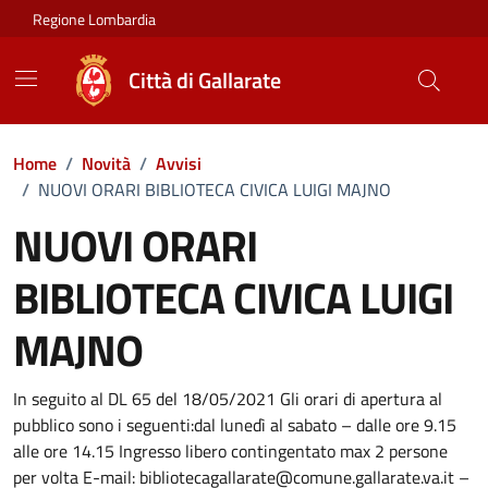
Vai ai contenuti
Vai al footer
Regione Lombardia
Città di Gallarate
Home
/
Novità
/
Avvisi
/
NUOVI ORARI BIBLIOTECA CIVICA LUIGI MAJNO
NUOVI ORARI
BIBLIOTECA CIVICA LUIGI
MAJNO
Dettagli della notizia
In seguito al DL 65 del 18/05/2021 Gli orari di apertura al
pubblico sono i seguenti:dal lunedì al sabato – dalle ore 9.15
alle ore 14.15 Ingresso libero contingentato max 2 persone
per volta E-mail: bibliotecagallarate@comune.gallarate.va.it –