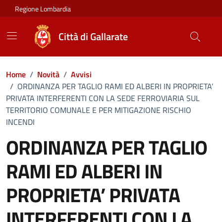
Vai ai contenuti
Vai al footer
Regione Lombardia
Città di Gallarate
Home
/
Novità
/
Avvisi
/
ORDINANZA PER TAGLIO RAMI ED ALBERI IN PROPRIETA’
PRIVATA INTERFERENTI CON LA SEDE FERROVIARIA SUL
TERRITORIO COMUNALE E PER MITIGAZIONE RISCHIO
INCENDI
ORDINANZA PER TAGLIO
RAMI ED ALBERI IN
PROPRIETA’ PRIVATA
INTERFERENTI CON LA