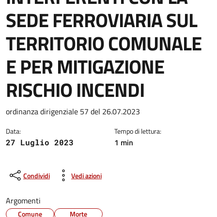
SEDE FERROVIARIA SUL
TERRITORIO COMUNALE
E PER MITIGAZIONE
RISCHIO INCENDI
Dettagli della notizia
ordinanza dirigenziale 57 del 26.07.2023
Data:
Tempo di lettura:
1 min
27 Luglio 2023
Condividi
Vedi azioni
Argomenti
Comune
Morte