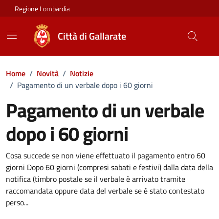
Vai ai contenuti
Vai al footer
Regione Lombardia
Città di Gallarate
Home
/
Novità
/
Notizie
/
Pagamento di un verbale dopo i 60 giorni
Pagamento di un verbale
dopo i 60 giorni
Dettagli della notizia
Cosa succede se non viene effettuato il pagamento entro 60
giorni Dopo 60 giorni (compresi sabati e festivi) dalla data della
notifica (timbro postale se il verbale è arrivato tramite
raccomandata oppure data del verbale se è stato contestato
perso...