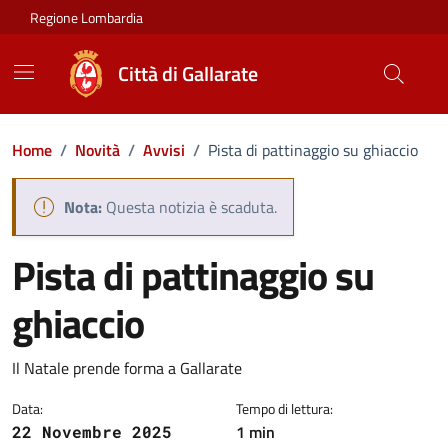
Vai ai contenuti
Vai al footer
Regione Lombardia
Città di Gallarate
Home
/
Novità
/
Avvisi
/
Pista di pattinaggio su ghiaccio
Nota:
Questa notizia è scaduta.
Pista di pattinaggio su
ghiaccio
Dettagli della notizia
Il Natale prende forma a Gallarate
Data:
Tempo di lettura:
1 min
22 Novembre 2025