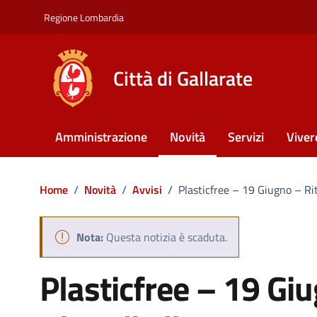
Vai ai contenuti
Vai al footer
Regione Lombardia
Città di Gallarate
Amministrazione
Novità
Servizi
Viver
Home
/
Novità
/
Avvisi
/
Plasticfree – 19 Giugno – Ri
Nota:
Questa notizia è scaduta.
Plasticfree – 19 Giu