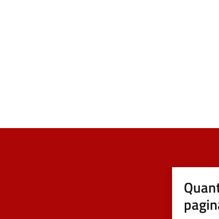
Quant
pagin