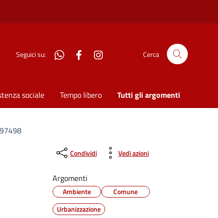
WhatsApp
Facebook
Instagram
Seguici su:
Cerca
stenza sociale
Tempo libero
Tutti gli argomenti
7797498
Condividi
Vedi azioni
Argomenti
Ambiente
Comune
Urbanizzazione