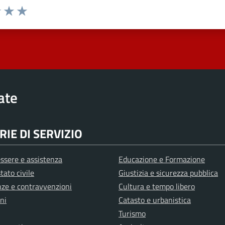
elle su 5
2 stelle su 5
uta 3 stelle su 5
Valuta 4 stelle su 5
Valuta 5 stelle su 5
rate
IE DI SERVIZIO
ssere e assistenza
Educazione e Formazione
tato civile
Giustizia e sicurezza pubblica
anze e contravvenzioni
Cultura e tempo libero
ni
Catasto e urbanistica
Turismo