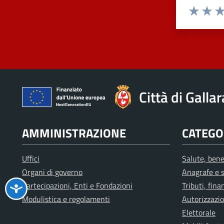
Valuta 1 st
Valuta 
Val
Città di Galla
AMMINISTRAZIONE
CATEGOR
Uffici
Salute, bene
Organi di governo
Anagrafe e s
Partecipazioni, Enti e Fondazioni
Tributi, fin
Modulistica e regolamenti
Autorizzazio
Elettorale