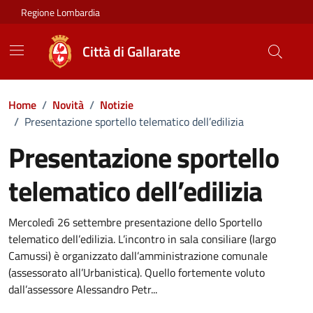
Vai ai contenuti
Vai al footer
Regione Lombardia
Città di Gallarate
Home
/
Novità
/
Notizie
/
Presentazione sportello telematico dell’edilizia
Presentazione sportello
telematico dell’edilizia
Dettagli della notizia
Mercoledì 26 settembre presentazione dello Sportello
telematico dell’edilizia. L’incontro in sala consiliare (largo
Camussi) è organizzato dall’amministrazione comunale
(assessorato all’Urbanistica). Quello fortemente voluto
dall’assessore Alessandro Petr...