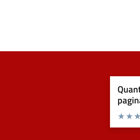
Quant
pagin
Valuta 1 st
Valuta 
Val