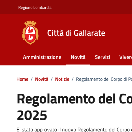
Vai ai contenuti
Vai al footer
Regione Lombardia
Città di Gallarate
Amministrazione
Novità
Servizi
Viver
Home
/
Novità
/
Notizie
/
Regolamento del Corpo di Po
Regolamento del Cor
2025
E’ stato approvato il nuovo Regolamento del Corpo di