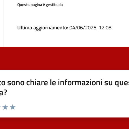
Questa pagina è gestita da
Ultimo aggiornamento:
04/06/2025, 12:08
o sono chiare le informazioni su que
a?
elle su 5
2 stelle su 5
uta 3 stelle su 5
Valuta 4 stelle su 5
Valuta 5 stelle su 5