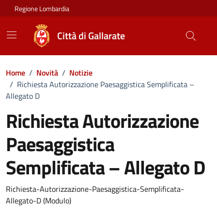
Vai ai contenuti
Vai al footer
Regione Lombardia
Città di Gallarate
Home
/
Novità
/
Notizie
/
Richiesta Autorizzazione Paesaggistica Semplificata –
Allegato D
Richiesta Autorizzazione
Paesaggistica
Semplificata – Allegato D
Dettagli della notizia
Richiesta-Autorizzazione-Paesaggistica-Semplificata-
Allegato-D (Modulo)