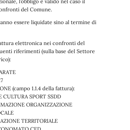
ionale, l’obbligo è valido nel caso il
confronti del Comune.
anno essere liquidate sino al termine di
ttura elettronica nei confronti del
enti riferimenti (sulla base del Settore
ico):
ARATE
27
(campo 1.1.4 della fattura):
E CULTURA SPORT SSDD
MAZIONE ORGANIZZAZIONE
OCALE
AZIONE TERRITORIALE
ECONOMATO CED