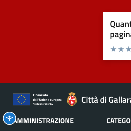
Quant
pagin
Valuta 1 st
Valuta 
Val
Città di Galla
AMMINISTRAZIONE
CATEGOR