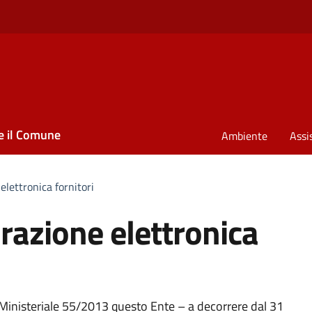
e il Comune
Ambiente
Assi
elettronica fornitori
urazione elettronica
Ministeriale 55/2013 questo Ente – a decorrere dal 31