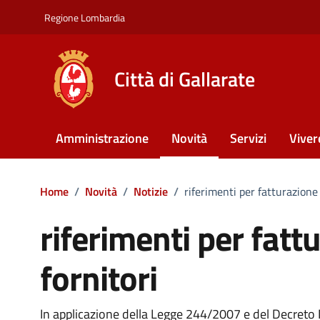
Vai ai contenuti
Vai al footer
Regione Lombardia
Città di Gallarate
Amministrazione
Novità
Servizi
Viver
Home
/
Novità
/
Notizie
/
riferimenti per fatturazione 
riferimenti per fatt
fornitori
In applicazione della Legge 244/2007 e del Decreto 