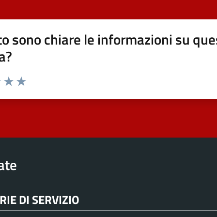
o sono chiare le informazioni su que
a?
elle su 5
2 stelle su 5
uta 3 stelle su 5
Valuta 4 stelle su 5
Valuta 5 stelle su 5
rate
IE DI SERVIZIO