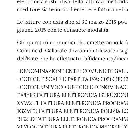
elettronica sostitutiva della fatturazione tradiz
creditore sia tenuto ad emettere fattura nei 
Le fatture con data sino al 30 marzo 2015 potr
giugno 2015 con le consuete modalità.
Gli operatori economici che emetteranno la fa
Comune di Gallarate dovranno utilizzare i segu
dell’Ente che ha effettuato l’affidamento/incar
-DENOMINAZIONE ENTE: COMUNE DI GALL
-CODICE FISCALE E PARTITA IVA: 005601801
-CODICE UNIVOCO UFFICIO E DENOMINAZIONE 
EA8YFR FATTURA ELETTRONICA ISTRUZION
XYW2HT FATTURA ELETTRONICA PROGRAM
1GZMFX FATTURA ELETTRONICA POLIZIA L
R162LD FATTURA ELETTRONICA PROGRAMM
VEYLQ6 FATTURA ELETTRONICA RISORSE 