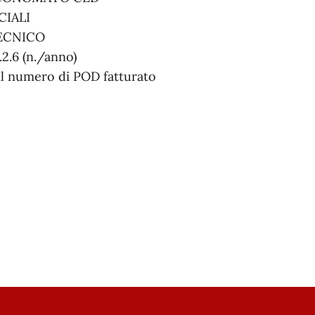
CIALI
ECNICO
2.6 (n./anno)
il numero di POD fatturato